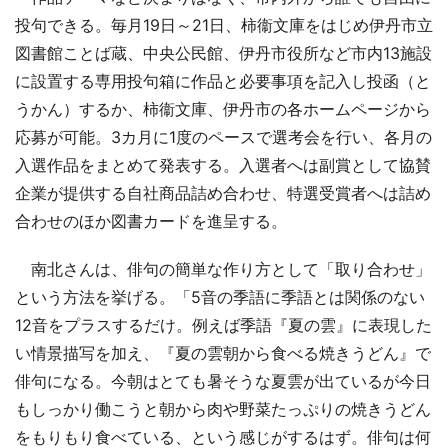
投句できる。毎月19日～21日、柿衞文庫をはじめ伊丹市立
図書館ことば蔵、中央公民館、伊丹市役所など市内13施設
に設置する専用投句箱に作品と必要事項を記入し投函（と
うかん）するか、柿衞文庫、伊丹市の各ホームページから
応募が可能。3カ月に1度のペースで選考会を行い、各月の
入選作品をまとめて発表する。入選者へは副賞として協賛
企業が提供する自社商品詰め合わせ、特選受賞者へは詰め
合わせのほか図書カードを進呈する。
南北さんは、俳句の簡単な作り方として「取り合わせ」
という方法を挙げる。「5音の季語に季語とは関係のない
12音をプラスするだけ。例えば季語『夏の雲』に表現した
い情景描写を加え、『夏の雲朝から食べる焼きうどん』で
俳句になる。今朝はとても暑そうな夏雲が出ているが今日
もしっかり働こうと朝から肉や野菜たっぷりの焼きうどん
をもりもり食べている、という感じがするはず。俳句は何