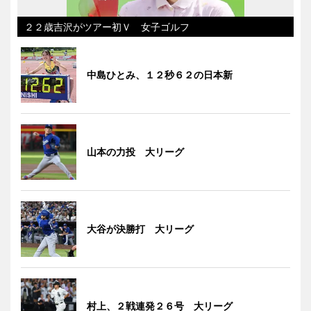
２２歳吉沢がツアー初Ｖ 女子ゴルフ
中島ひとみ、１２秒６２の日本新
山本の力投 大リーグ
大谷が決勝打 大リーグ
村上、２戦連発２６号 大リーグ