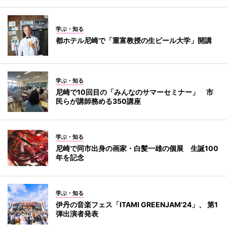
学ぶ・知る
都ホテル尼崎で「重富教授の生ビール大学」開講
学ぶ・知る
尼崎で10回目の「みんなのサマーセミナー」 市
民らが講師務める350講座
学ぶ・知る
尼崎で同市出身の画家・白髪一雄の個展 生誕100
年を記念
学ぶ・知る
伊丹の音楽フェス「ITAMI GREENJAM'24」、 第1
弾出演者発表