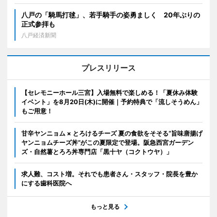
八戸の「騎馬打毬」、若手騎手の姿勇ましく 20年ぶりの
正式参拝も
八戸経済新聞
プレスリリース
【セレモニーホール三宮】入場無料で楽しめる！「夏休み体験
イベント」を8月20日(木)に開催｜予約特典で「流しそうめん」
もご用意！
甘辛ヤンニョム × とろけるチーズ 夏の食欲をそそる“旨味唐揚げ
ヤンニョムチーズ丼”がこの夏限定で登場。阪急西宮ガーデン
ズ・自然薯とろろ丼専門店「黒十ヤ（コクトウヤ）」
求人難、コスト増。それでも患者さん・スタッフ・院長を豊か
にする歯科医院へ
もっと見る