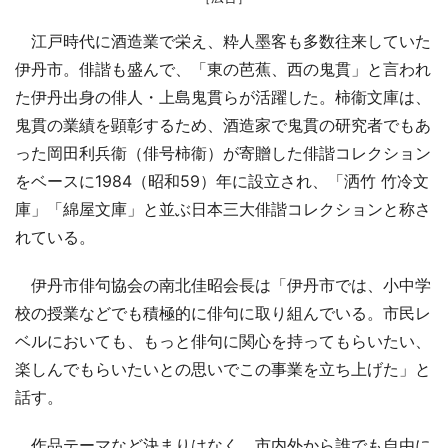
江戸時代に酒造業で栄え、粋人墨客も多数往来していた
伊丹市。俳諧も盛んで、「東の芭蕉、西の鬼貫」と言われ
た伊丹出身の俳人・上島鬼貫らが活躍した。柿衞文庫は、
鬼貫の業績を顕彰するため、酒造家で鬼貫の研究者でもあ
った岡田利兵衞（俳号柿衞）が寄贈した俳諧コレクション
をベースに1984（昭和59）年に設立され、「洒竹 竹冷文
庫」「綿屋文庫」と並ぶ日本三大俳諧コレクションと称さ
れている。
伊丹市俳句協会の南北佳昭会長は「伊丹市では、小中学
校の授業などでも積極的に俳句に取り組んでいる。市民レ
ベルにおいても、もっと俳句に関心を持ってもらいたい、
楽しんでもらいたいとの思いでこの事業を立ち上げた」と
話す。
作品テーマなど決まりはなく、市内外から誰でも自由に