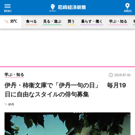
35°C
食べる
見る・遊ぶ
買う
暮らす・働く
学ぶ・知る
学ぶ・知る
2019.07.02
伊丹・柿衞文庫で「伊丹一句の日」 毎月19
日に自由なスタイルの俳句募集
伊丹