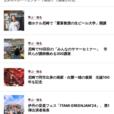
学ぶ・知る
都ホテル尼崎で「重富教授の生ビール大学」開講
学ぶ・知る
尼崎で10回目の「みんなのサマーセミナー」 市
民らが講師務める350講座
学ぶ・知る
尼崎で同市出身の画家・白髪一雄の個展 生誕100
年を記念
学ぶ・知る
伊丹の音楽フェス「ITAMI GREENJAM'24」、 第1
弾出演者発表