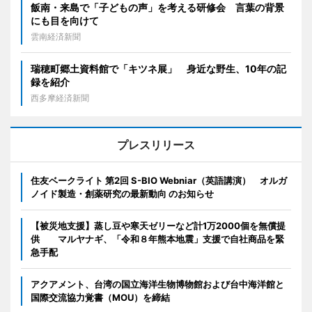
飯南・来島で「子どもの声」を考える研修会 言葉の背景
にも目を向けて
雲南経済新聞
瑞穂町郷土資料館で「キツネ展」 身近な野生、10年の記
録を紹介
西多摩経済新聞
プレスリリース
住友ベークライト 第2回 S-BIO Webniar（英語講演） オルガ
ノイド製造・創薬研究の最新動向 のお知らせ
【被災地支援】蒸し豆や寒天ゼリーなど計1万2000個を無償提
供 マルヤナギ、「令和８年熊本地震」支援で自社商品を緊
急手配
アクアメント、台湾の国立海洋生物博物館および台中海洋館と
国際交流協力覚書（MOU）を締結