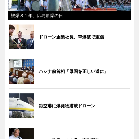
被爆８１年、広島原爆の日
ドローン企業社長、車爆破で重傷
ハシナ前首相「母国を正しい道に」
独空港に爆発物搭載ドローン