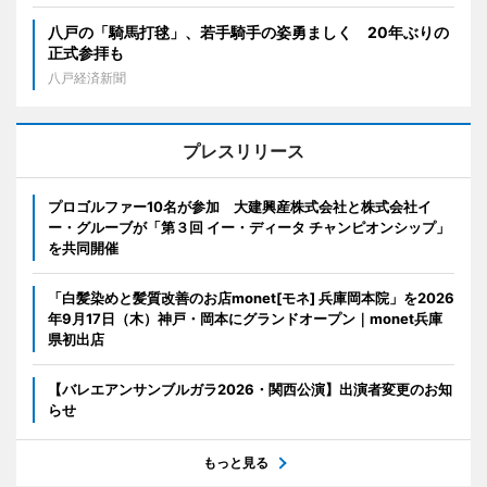
八戸の「騎馬打毬」、若手騎手の姿勇ましく 20年ぶりの
正式参拝も
八戸経済新聞
プレスリリース
プロゴルファー10名が参加 大建興産株式会社と株式会社イ
ー・グルーブが「第３回 イー・ディータ チャンピオンシップ」
を共同開催
「白髪染めと髪質改善のお店monet[モネ] 兵庫岡本院」を2026
年9月17日（木）神戸・岡本にグランドオープン｜monet兵庫
県初出店
【バレエアンサンブルガラ2026・関西公演】出演者変更のお知
らせ
もっと見る