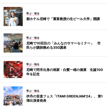
学ぶ・知る
都ホテル尼崎で「重富教授の生ビール大学」開講
学ぶ・知る
尼崎で10回目の「みんなのサマーセミナー」 市
民らが講師務める350講座
学ぶ・知る
尼崎で同市出身の画家・白髪一雄の個展 生誕100
年を記念
学ぶ・知る
伊丹の音楽フェス「ITAMI GREENJAM'24」、 第1
弾出演者発表