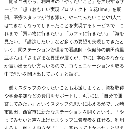
開業当初から、利用者の「やりたいこと」を実現するサ
ービス「想（おも）い実現プロジェクト 立花time」を展
開。医療スタッフが付き添い、やってみたいことや1人で
はできなくなってしまったことを実現するサービスで、こ
れまで「買い物に行きたい」「カフェに行きたい」「海を
見たい」「講演したい」など多くの要望を実現してきたと
いう。同ステーション管理者で看護師・保健師の前田侑里
亜さんは「さまざまな要望が届くが、中には本心をなかな
か言い出せない方もいるので、コミュニケーションを取る
中で思いを聞き出していく」と話す。
働くスタッフのやりたいことも応援しようと、資格取得
や学会参加などの費用をサポートし、4月には「自分で運
営してみたい」というスタッフの思いに応える形で、尼崎
市園田、西宮市に新たなステーションを開くという。「や
ってみたいと声を上げたスタッフに管理者を任せる。利用
する人、働く人両方が『ここに関わってよかった』と思え