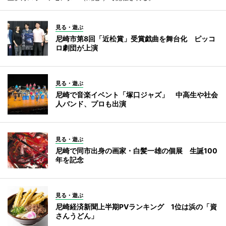
見る・遊ぶ
尼崎市第8回「近松賞」受賞戯曲を舞台化 ピッコ
ロ劇団が上演
見る・遊ぶ
尼崎で音楽イベント「塚口ジャズ」 中高生や社会
人バンド、プロも出演
見る・遊ぶ
尼崎で同市出身の画家・白髪一雄の個展 生誕100
年を記念
見る・遊ぶ
尼崎経済新聞上半期PVランキング 1位は浜の「資
さんうどん」