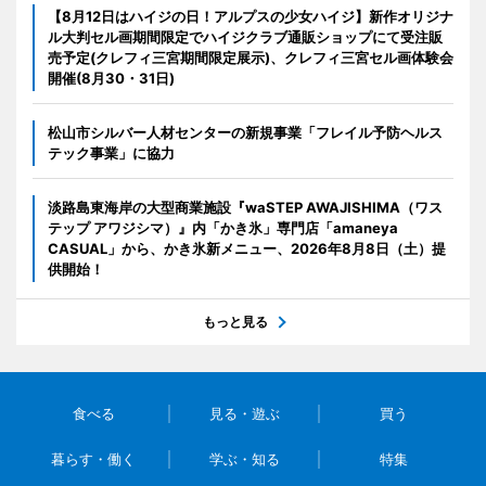
【8月12日はハイジの日！アルプスの少女ハイジ】新作オリジナ
ル大判セル画期間限定でハイジクラブ通販ショップにて受注販
売予定(クレフィ三宮期間限定展示)、クレフィ三宮セル画体験会
開催(8月30・31日)
松山市シルバー人材センターの新規事業「フレイル予防ヘルス
テック事業」に協力
淡路島東海岸の大型商業施設『waSTEP AWAJISHIMA（ワス
テップ アワジシマ）』内「かき氷」専門店「amaneya
CASUAL」から、かき氷新メニュー、2026年8月8日（土）提
供開始！
もっと見る
食べる
見る・遊ぶ
買う
暮らす・働く
学ぶ・知る
特集