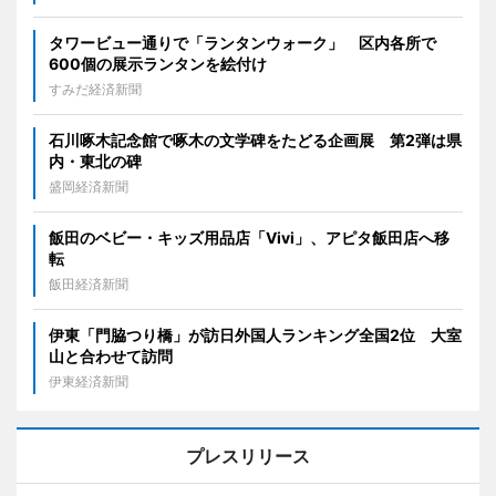
タワービュー通りで「ランタンウォーク」 区内各所で
600個の展示ランタンを絵付け
すみだ経済新聞
石川啄木記念館で啄木の文学碑をたどる企画展 第2弾は県
内・東北の碑
盛岡経済新聞
飯田のベビー・キッズ用品店「Vivi」、アピタ飯田店へ移
転
飯田経済新聞
伊東「門脇つり橋」が訪日外国人ランキング全国2位 大室
山と合わせて訪問
伊東経済新聞
プレスリリース