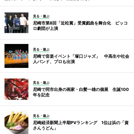
見る・遊ぶ
尼崎市第8回「近松賞」受賞戯曲を舞台化 ピッコ
ロ劇団が上演
見る・遊ぶ
尼崎で音楽イベント「塚口ジャズ」 中高生や社会
人バンド、プロも出演
見る・遊ぶ
尼崎で同市出身の画家・白髪一雄の個展 生誕100
年を記念
見る・遊ぶ
尼崎経済新聞上半期PVランキング 1位は浜の「資
さんうどん」