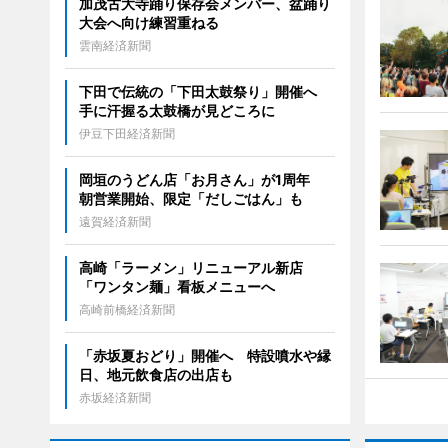
加茂古大寺踊り保存会メンバー、盆踊り
大会へ向け練習重ねる
雲南経済新聞
下田で伝統の「下田太鼓祭り」開催へ
手に汗握る太鼓橋が見どころに
伊豆下田経済新聞
岡垣のうどん店「お月さん」が1周年
朝営業開始、限定「だしごはん」も
遠賀経済新聞
高崎「ラーメン」リニューアル新店
「ワンタン麺」看板メニューへ
高崎前橋経済新聞
「赤坂夏おどり」開催へ 特設噴水や縁
日、地元飲食店の出店も
赤坂経済新聞