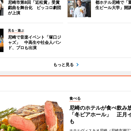
尼崎市第8回「近松賞」受賞
都ホテル尼崎で「
戯曲を舞台化 ピッコロ劇団
生ビール大学」開
が上演
見る・遊ぶ
尼崎で音楽イベント「塚口ジ
ャズ」 中高生や社会人バン
ド、プロも出演
もっと見る
食べる
尼崎のホテルが食べ飲み
「冬ビアホール」 正月
も
ホテルヴィスキオ尼崎（尼崎市潮江