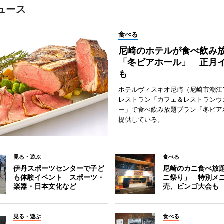
ュース
食べる
尼崎のホテルが食べ飲み
「冬ビアホール」 正月
も
ホテルヴィスキオ尼崎（尼崎市潮江
レストラン「カフェ＆レストランウ
ー」で食べ飲み放題プラン「冬ビア
提供している。
見る・遊ぶ
食べる
伊丹スポーツセンターで子ど
尼崎のカニ食べ放
も体験イベント スポーツ・
ニ祭り」 特別メ
楽器・日本文化など
売、ビンゴ大会も
見る・遊ぶ
食べる