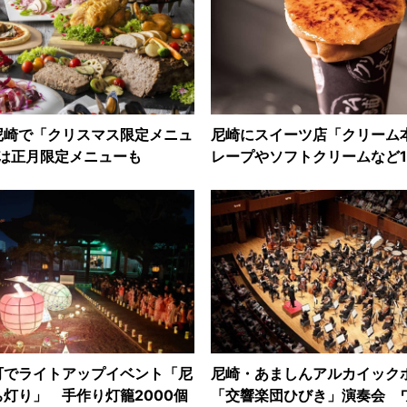
尼崎で「クリスマス限定メニュ
尼崎にスイーツ店「クリーム
月は正月限定メニューも
レープやソフトクリームなど1
町でライトアップイベント「尼
尼崎・あましんアルカイック
灯り」 手作り灯籠2000個
「交響楽団ひびき」演奏会 