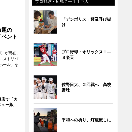
プロ野球・広島７―１１巨人
「デジポリス」普及呼び掛
け
放題の
イベント
プロ野球・オリックス１―
1）が現在、
３楽天
エストリバ
ホール」を
佐野日大、２回戦へ 高校
野球
題店で「カ
ニュー販
平和への祈り、灯籠流しに