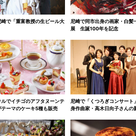
尼崎で「重富教授の生ビール大
尼崎で同市出身の画家・白髪
展 生誕100年を記念
テルでイチゴのアフタヌーンテ
尼崎で「くつろぎコンサート
がテーマのケーキ5種も販売
身作曲家・高木日向子さんの