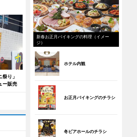
新春お正月バイキングの料理（イメー
ジ）
ホテル内観
カニ祭り」
ュー販売
お正月バイキングのチラシ
冬ビアホールのチラシ