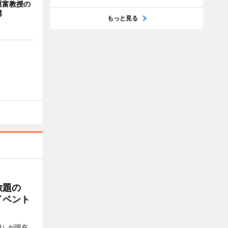
重富教授の
講
もっと見る
放題の
イベント
1）が現在、