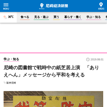
36°C
食べる
見る・遊ぶ
買う
暮らす・働く
学ぶ・知る
学ぶ・知る
2019.08.01
尼崎の図書館で戦時中の紙芝居上演 「あり
えへん」メッセージから平和を考える
阪神尼崎