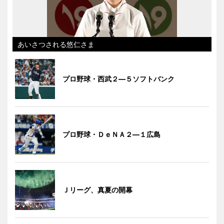
あいさつされる悠仁さま
プロ野球・西武２―５ソフトバンク
プロ野球・ＤｅＮＡ２―１広島
Ｊリーグ、真夏の開幕