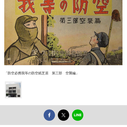
「防空必携我等の防空紙芝居 第三部 空襲編」