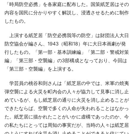
「時局防空必携」を各家庭に配布した。国策紙芝居はその
内容を国民に分かりやすく解説し、浸透させるために制作
したもの。
上演する紙芝居「防空必携我等の防空」は財団法人大日
防空協会が編さん、1943（昭和18）年に大日本画劇が発
行したもの。「第一部・基本訓練編」「第二部・警戒対策
編」「第三部・空襲編」の3部構成となっており、今回は
「第三部・空襲編」を上演する。
学芸員の桃谷和則さんは「紙芝居の中では、米軍の焼夷
弾空襲による火災を町内会の人々が協力して見事に消し止
めているが、もし紙芝居の通りに火災を消し止めることが
できたならば、空襲で多くの人命が失われることはなかっ
た。紙芝居に描かれたことがいかに虚構であったのか、今
の私たちにとっては周知の事実だが、当時の人々は紙芝居
のようにすれば火災を消し止めることができると信じてい