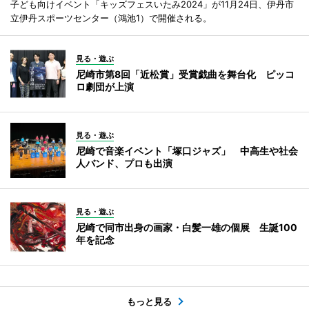
子ども向けイベント「キッズフェスいたみ2024」が11月24日、伊丹市
立伊丹スポーツセンター（鴻池1）で開催される。
見る・遊ぶ
尼崎市第8回「近松賞」受賞戯曲を舞台化 ピッコ
ロ劇団が上演
見る・遊ぶ
尼崎で音楽イベント「塚口ジャズ」 中高生や社会
人バンド、プロも出演
見る・遊ぶ
尼崎で同市出身の画家・白髪一雄の個展 生誕100
年を記念
もっと見る