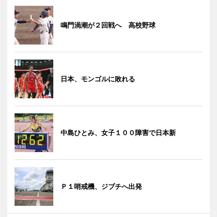
鳴門渦潮が２回戦へ 高校野球
日本、モンゴルに敗れる
中島ひとみ、女子１００障害で日本新
Ｐ１哨戒機、ジブチへ出発