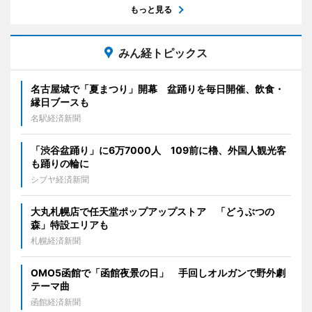
もっと見る
みん経トピックス
名古屋城で「夏まつり」開幕 盆踊りを毎日開催、飲食・
縁日ブースも
名駅経済新聞
「渋谷盆踊り」に6万7000人 109前に櫓、外国人観光客
も踊りの輪に
シブヤ経済新聞
大丸札幌店で任天堂ポップアップストア 「どうぶつの
森」特設エリアも
札幌経済新聞
OMO5函館で「函館夜景の日」 手回しオルガンで野外劇
テーマ曲
函館経済新聞