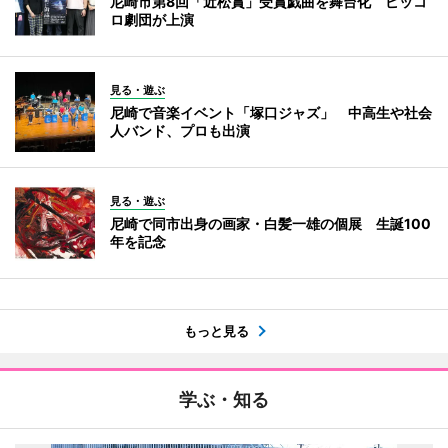
尼崎市第8回「近松賞」受賞戯曲を舞台化 ピッコ
ロ劇団が上演
見る・遊ぶ
尼崎で音楽イベント「塚口ジャズ」 中高生や社会
人バンド、プロも出演
見る・遊ぶ
尼崎で同市出身の画家・白髪一雄の個展 生誕100
年を記念
もっと見る
学ぶ・知る