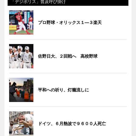
「デジポリス」普及呼び掛け
プロ野球・オリックス１―３楽天
佐野日大、２回戦へ 高校野球
平和への祈り、灯籠流しに
ドイツ、６月熱波で９６００人死亡