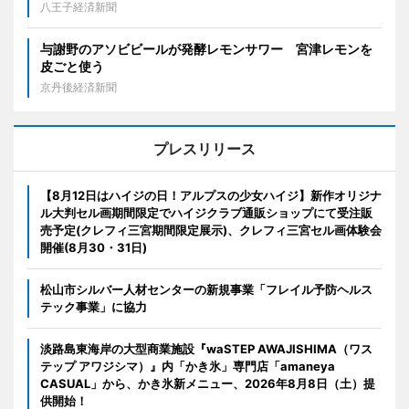
八王子経済新聞
与謝野のアソビビールが発酵レモンサワー 宮津レモンを
皮ごと使う
京丹後経済新聞
プレスリリース
【8月12日はハイジの日！アルプスの少女ハイジ】新作オリジナ
ル大判セル画期間限定でハイジクラブ通販ショップにて受注販
売予定(クレフィ三宮期間限定展示)、クレフィ三宮セル画体験会
開催(8月30・31日)
松山市シルバー人材センターの新規事業「フレイル予防ヘルス
テック事業」に協力
淡路島東海岸の大型商業施設『waSTEP AWAJISHIMA（ワス
テップ アワジシマ）』内「かき氷」専門店「amaneya
CASUAL」から、かき氷新メニュー、2026年8月8日（土）提
供開始！