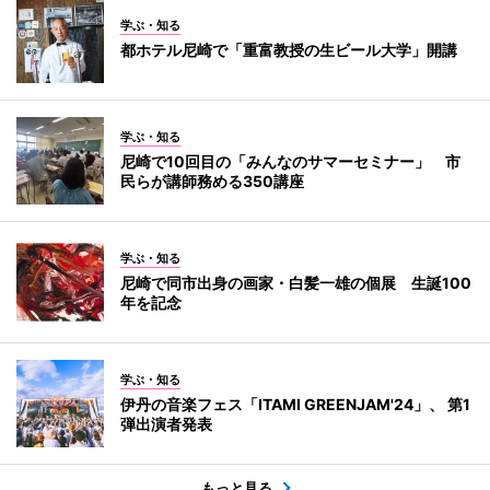
学ぶ・知る
都ホテル尼崎で「重富教授の生ビール大学」開講
学ぶ・知る
尼崎で10回目の「みんなのサマーセミナー」 市
民らが講師務める350講座
学ぶ・知る
尼崎で同市出身の画家・白髪一雄の個展 生誕100
年を記念
学ぶ・知る
伊丹の音楽フェス「ITAMI GREENJAM'24」、 第1
弾出演者発表
もっと見る