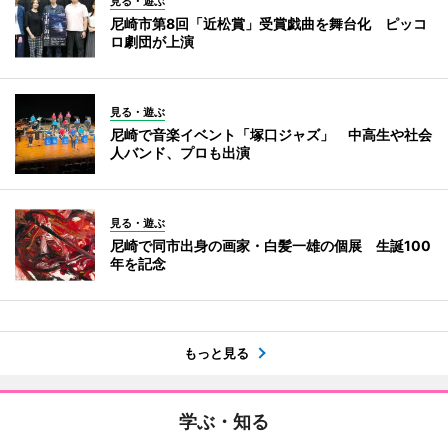
見る・遊ぶ
尼崎市第8回「近松賞」受賞戯曲を舞台化 ピッコ
ロ劇団が上演
見る・遊ぶ
尼崎で音楽イベント「塚口ジャズ」 中高生や社会
人バンド、プロも出演
見る・遊ぶ
尼崎で同市出身の画家・白髪一雄の個展 生誕100
年を記念
もっと見る
学ぶ・知る