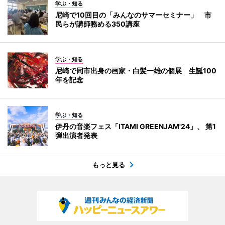
学ぶ・知る
尼崎で10回目の「みんなのサマーセミナー」 市
民らが講師務める350講座
学ぶ・知る
尼崎で同市出身の画家・白髪一雄の個展 生誕100
年を記念
学ぶ・知る
伊丹の音楽フェス「ITAMI GREENJAM'24」、 第1
弾出演者発表
もっと見る