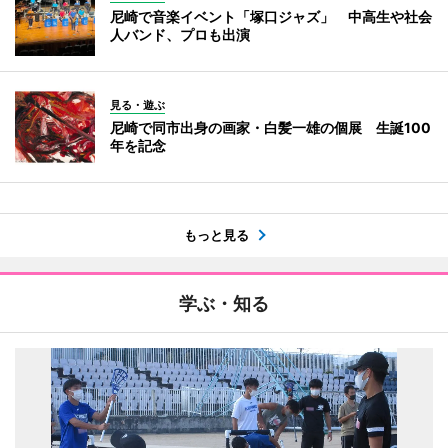
尼崎で音楽イベント「塚口ジャズ」 中高生や社会
人バンド、プロも出演
見る・遊ぶ
尼崎で同市出身の画家・白髪一雄の個展 生誕100
年を記念
もっと見る
学ぶ・知る