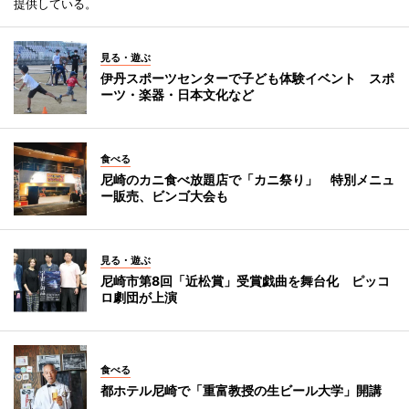
提供している。
見る・遊ぶ
伊丹スポーツセンターで子ども体験イベント スポ
ーツ・楽器・日本文化など
食べる
尼崎のカニ食べ放題店で「カニ祭り」 特別メニュ
ー販売、ビンゴ大会も
見る・遊ぶ
尼崎市第8回「近松賞」受賞戯曲を舞台化 ピッコ
ロ劇団が上演
食べる
都ホテル尼崎で「重富教授の生ビール大学」開講