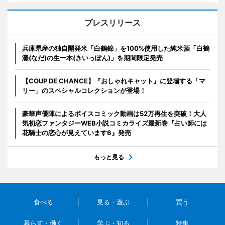
プレスリリース
兵庫県産の独自開発米「白鶴錦」を100%使用した純米酒「白鶴
灘(なだ)の生一本(きいっぽん)」を期間限定発売
【COUP DE CHANCE】『おしゃれキャット』に登場する「マ
リー」のスペシャルコレクションが登場！
豪華声優陣によるボイスコミック動画は52万再生を突破！大人
気初恋ファンタジーWEB小説コミカライズ最新巻『占い師には
花騎士の恋心が見えています6』発売
もっと見る
食べる
見る・遊ぶ
買う
暮らす・働く
学ぶ・知る
特集