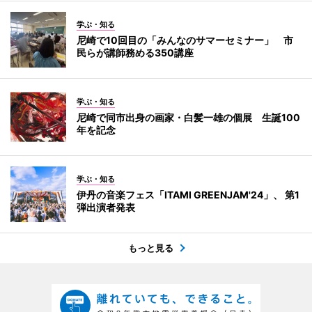
学ぶ・知る
尼崎で10回目の「みんなのサマーセミナー」 市
民らが講師務める350講座
学ぶ・知る
尼崎で同市出身の画家・白髪一雄の個展 生誕100
年を記念
学ぶ・知る
伊丹の音楽フェス「ITAMI GREENJAM'24」、 第1
弾出演者発表
もっと見る