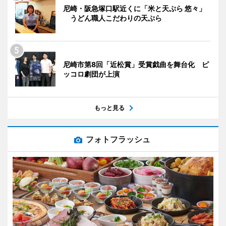
尼崎・阪急塚口駅近くに「米と天ぷら 悠々」
うどん職人こだわりの天ぷら
尼崎市第8回「近松賞」受賞戯曲を舞台化 ピ
ッコロ劇団が上演
もっと見る
フォトフラッシュ