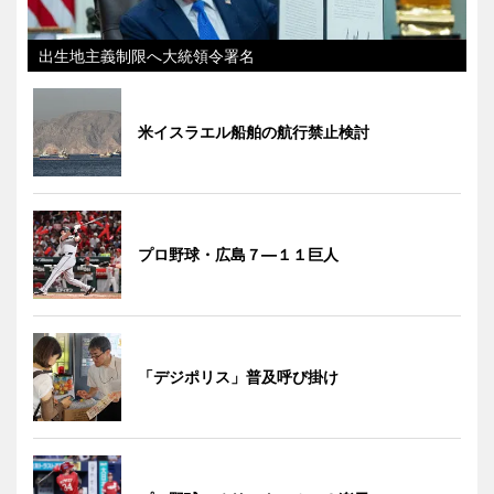
出生地主義制限へ大統領令署名
米イスラエル船舶の航行禁止検討
プロ野球・広島７―１１巨人
「デジポリス」普及呼び掛け