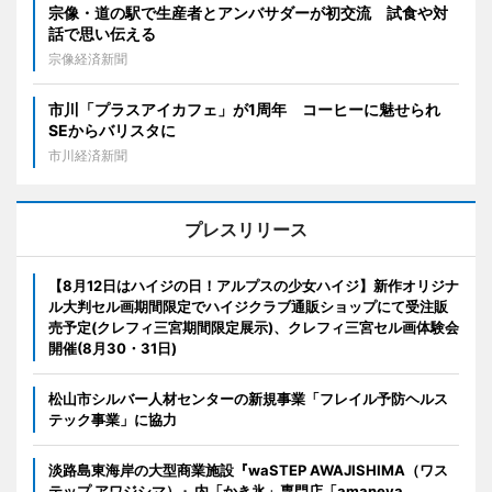
宗像・道の駅で生産者とアンバサダーが初交流 試食や対
話で思い伝える
宗像経済新聞
市川「プラスアイカフェ」が1周年 コーヒーに魅せられ
SEからバリスタに
市川経済新聞
プレスリリース
【8月12日はハイジの日！アルプスの少女ハイジ】新作オリジナ
ル大判セル画期間限定でハイジクラブ通販ショップにて受注販
売予定(クレフィ三宮期間限定展示)、クレフィ三宮セル画体験会
開催(8月30・31日)
松山市シルバー人材センターの新規事業「フレイル予防ヘルス
テック事業」に協力
淡路島東海岸の大型商業施設『waSTEP AWAJISHIMA（ワス
テップ アワジシマ）』内「かき氷」専門店「amaneya