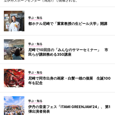
立伊丹スポーツセンター（鴻池1）で開催される。
学ぶ・知る
都ホテル尼崎で「重富教授の生ビール大学」開講
学ぶ・知る
尼崎で10回目の「みんなのサマーセミナー」 市
民らが講師務める350講座
学ぶ・知る
尼崎で同市出身の画家・白髪一雄の個展 生誕100
年を記念
学ぶ・知る
伊丹の音楽フェス「ITAMI GREENJAM'24」、 第1
弾出演者発表