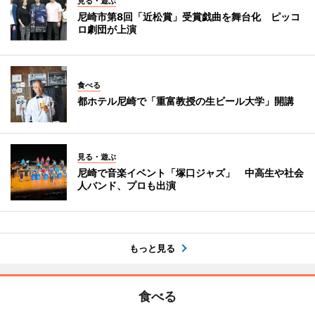
見る・遊ぶ
尼崎市第8回「近松賞」受賞戯曲を舞台化 ピッコ
ロ劇団が上演
食べる
都ホテル尼崎で「重富教授の生ビール大学」開講
見る・遊ぶ
尼崎で音楽イベント「塚口ジャズ」 中高生や社会
人バンド、プロも出演
もっと見る
食べる