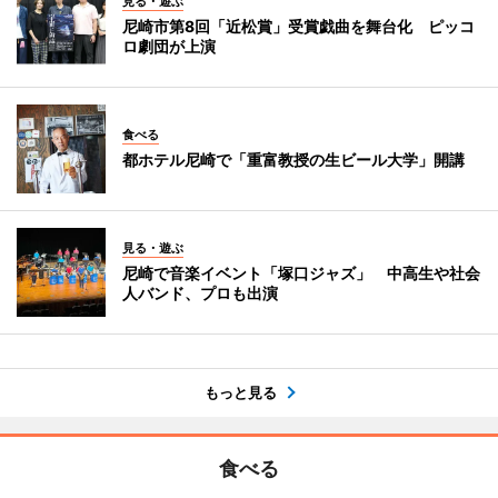
見る・遊ぶ
尼崎市第8回「近松賞」受賞戯曲を舞台化 ピッコ
ロ劇団が上演
食べる
都ホテル尼崎で「重富教授の生ビール大学」開講
見る・遊ぶ
尼崎で音楽イベント「塚口ジャズ」 中高生や社会
人バンド、プロも出演
もっと見る
食べる