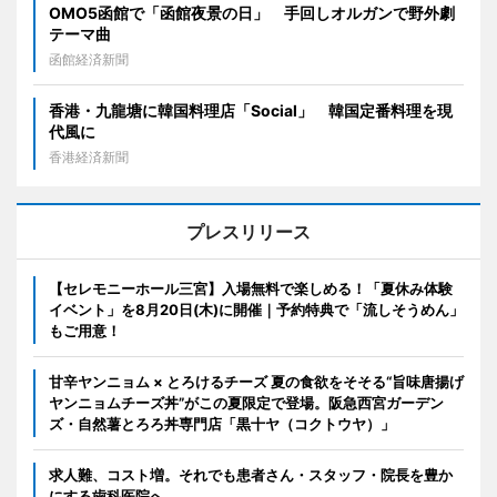
OMO5函館で「函館夜景の日」 手回しオルガンで野外劇
テーマ曲
函館経済新聞
香港・九龍塘に韓国料理店「Social」 韓国定番料理を現
代風に
香港経済新聞
プレスリリース
【セレモニーホール三宮】入場無料で楽しめる！「夏休み体験
イベント」を8月20日(木)に開催｜予約特典で「流しそうめん」
もご用意！
甘辛ヤンニョム × とろけるチーズ 夏の食欲をそそる“旨味唐揚げ
ヤンニョムチーズ丼”がこの夏限定で登場。阪急西宮ガーデン
ズ・自然薯とろろ丼専門店「黒十ヤ（コクトウヤ）」
求人難、コスト増。それでも患者さん・スタッフ・院長を豊か
にする歯科医院へ