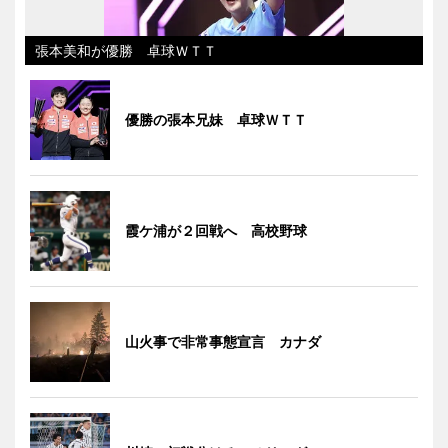
張本美和が優勝 卓球ＷＴＴ
優勝の張本兄妹 卓球ＷＴＴ
霞ケ浦が２回戦へ 高校野球
山火事で非常事態宣言 カナダ