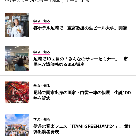
立伊丹スポーツセンター（鴻池1）で開催される。
学ぶ・知る
都ホテル尼崎で「重富教授の生ビール大学」開講
学ぶ・知る
尼崎で10回目の「みんなのサマーセミナー」 市
民らが講師務める350講座
学ぶ・知る
尼崎で同市出身の画家・白髪一雄の個展 生誕100
年を記念
学ぶ・知る
伊丹の音楽フェス「ITAMI GREENJAM'24」、 第1
弾出演者発表