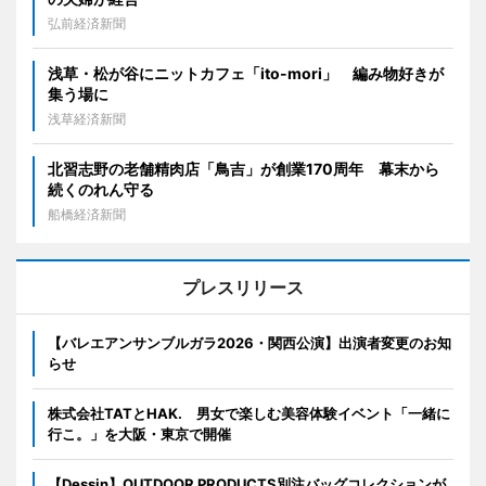
弘前経済新聞
浅草・松が谷にニットカフェ「ito-mori」 編み物好きが
集う場に
浅草経済新聞
北習志野の老舗精肉店「鳥吉」が創業170周年 幕末から
続くのれん守る
船橋経済新聞
プレスリリース
【バレエアンサンブルガラ2026・関西公演】出演者変更のお知
らせ
株式会社TATとHAK. 男女で楽しむ美容体験イベント「一緒に
行こ。」を大阪・東京で開催
【Dessin】OUTDOOR PRODUCTS別注バッグコレクションが