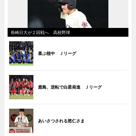
長崎日大が２回戦へ 高校野球
喜ぶ植中 Ｊリーグ
鹿島、逆転で白星発進 Ｊリーグ
あいさつされる悠仁さま