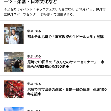
ーツ・楽器・日本文化など
子ども向けイベント「キッズフェスいたみ2024」が11月24日、伊丹市
立伊丹スポーツセンター（鴻池1）で開催される。
学ぶ・知る
都ホテル尼崎で「重富教授の生ビール大学」開講
学ぶ・知る
尼崎で10回目の「みんなのサマーセミナー」 市
民らが講師務める350講座
学ぶ・知る
尼崎で同市出身の画家・白髪一雄の個展 生誕100
年を記念