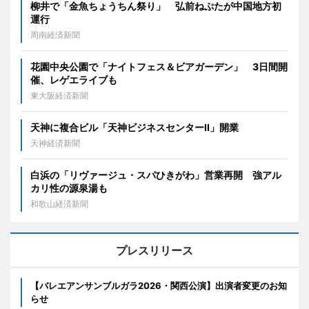
柳井で「金魚ちょうちん祭り」 弘前ねぷたが中国地方初
運行
周南経済新聞
花園中央公園で「ナイトフェス＆ビアガーデン」 3日間開
催、レゲエライブも
東大阪経済新聞
天神に複合ビル「天神ビジネスセンターII」開業
天神経済新聞
白浜の「リヴァージュ・スパひきがわ」営業再開 強アル
カリ性の源泉湯も
和歌山経済新聞
プレスリリース
【バレエアンサンブルガラ2026・関西公演】出演者変更のお知
らせ