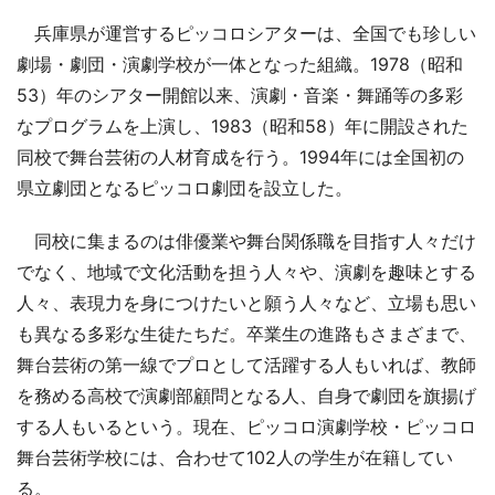
兵庫県が運営するピッコロシアターは、全国でも珍しい
劇場・劇団・演劇学校が一体となった組織。1978（昭和
53）年のシアター開館以来、演劇・音楽・舞踊等の多彩
なプログラムを上演し、1983（昭和58）年に開設された
同校で舞台芸術の人材育成を行う。1994年には全国初の
県立劇団となるピッコロ劇団を設立した。
同校に集まるのは俳優業や舞台関係職を目指す人々だけ
でなく、地域で文化活動を担う人々や、演劇を趣味とする
人々、表現力を身につけたいと願う人々など、立場も思い
も異なる多彩な生徒たちだ。卒業生の進路もさまざまで、
舞台芸術の第一線でプロとして活躍する人もいれば、教師
を務める高校で演劇部顧問となる人、自身で劇団を旗揚げ
する人もいるという。現在、ピッコロ演劇学校・ピッコロ
舞台芸術学校には、合わせて102人の学生が在籍してい
る。