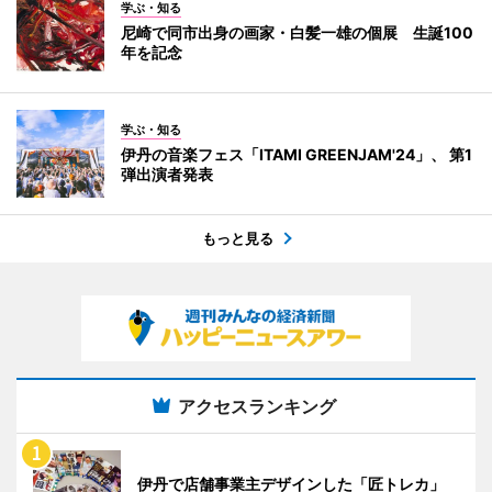
学ぶ・知る
尼崎で同市出身の画家・白髪一雄の個展 生誕100
年を記念
学ぶ・知る
伊丹の音楽フェス「ITAMI GREENJAM'24」、 第1
弾出演者発表
もっと見る
アクセスランキング
伊丹で店舗事業主デザインした「匠トレカ」