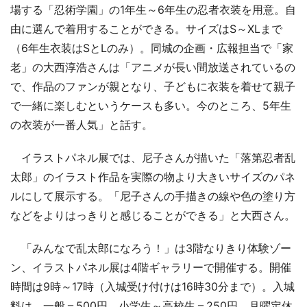
場する「忍術学園」の1年生～6年生の忍者衣装を用意。自
由に選んで着用することができる。サイズはS～XLまで
（6年生衣装はSとLのみ）。同城の企画・広報担当で「家
老」の大西淳浩さんは「アニメが長い間放送されているの
で、作品のファンが親となり、子どもに衣装を着せて親子
で一緒に楽しむというケースも多い。今のところ、5年生
の衣装が一番人気」と話す。
イラストパネル展では、尼子さんが描いた「落第忍者乱
太郎」のイラスト作品を実際の物より大きいサイズのパネ
ルにして展示する。「尼子さんの手描きの線や色の塗り方
などをよりはっきりと感じることができる」と大西さん。
「みんなで乱太郎になろう！」は3階なりきり体験ゾー
ン、イラストパネル展は4階ギャラリーで開催する。開催
時間は9時～17時（入城受け付けは16時30分まで）。入城
料は、一般＝500円、小学生～高校生＝250円。月曜定休