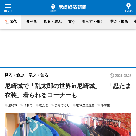
35°C
食べる
見る・遊ぶ
買う
暮らす・働く
学ぶ・知る
見る・遊ぶ
学ぶ・知る
2021.08.23
尼崎城で「乱太郎の世界in尼崎城」 「忍たま
衣装」着られるコーナーも
尼崎城
子育て
忍たま
まちづくり
地域歴史遺産
小学生