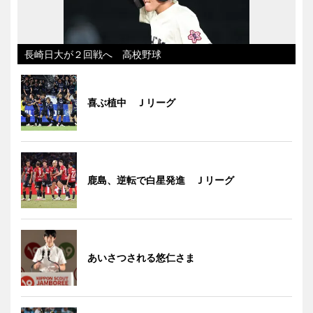
長崎日大が２回戦へ 高校野球
喜ぶ植中 Ｊリーグ
鹿島、逆転で白星発進 Ｊリーグ
あいさつされる悠仁さま