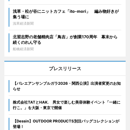
浅草・松が谷にニットカフェ「ito-mori」 編み物好きが
集う場に
浅草経済新聞
北習志野の老舗精肉店「鳥吉」が創業170周年 幕末から
続くのれん守る
船橋経済新聞
プレスリリース
【バレエアンサンブルガラ2026・関西公演】出演者変更のお知
らせ
株式会社TATとHAK. 男女で楽しむ美容体験イベント「一緒に
行こ。」を大阪・東京で開催
【Dessin】OUTDOOR PRODUCTS別注バッグコレクションが
登場！