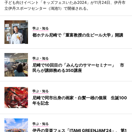
子ども向けイベント「キッズフェスいたみ2024」が11月24日、伊丹市
立伊丹スポーツセンター（鴻池1）で開催される。
学ぶ・知る
都ホテル尼崎で「重富教授の生ビール大学」開講
学ぶ・知る
尼崎で10回目の「みんなのサマーセミナー」 市
民らが講師務める350講座
学ぶ・知る
尼崎で同市出身の画家・白髪一雄の個展 生誕100
年を記念
学ぶ・知る
伊丹の音楽フェス「ITAMI GREENJAM'24」、 第1