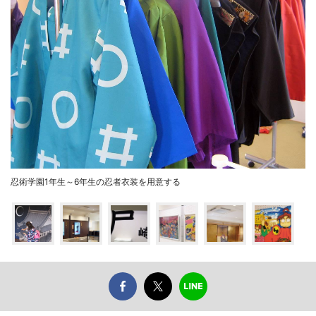
忍術学園1年生～6年生の忍者衣装を用意する