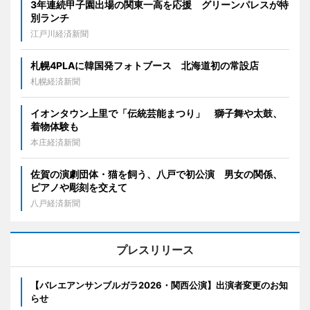
3年連続甲子園出場の関東一高を応援 グリーンパレスが特
別ランチ
江戸川経済新聞
札幌4PLAに韓国発フォトブース 北海道初の常設店
札幌経済新聞
イオンタウン上里で「伝統芸能まつり」 獅子舞や太鼓、
着物体験も
本庄経済新聞
佐賀の演劇団体・猫を飼う、八戸で初公演 男女の関係、
ピアノや彫刻を交えて
八戸経済新聞
プレスリリース
【バレエアンサンブルガラ2026・関西公演】出演者変更のお知
らせ