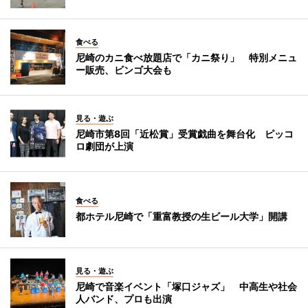
食べる
尼崎のカニ食べ放題店で「カニ祭り」 特別メニュ
ー販売、ビンゴ大会も
見る・遊ぶ
尼崎市第8回「近松賞」受賞戯曲を舞台化 ピッコ
ロ劇団が上演
食べる
都ホテル尼崎で「重富教授の生ビール大学」開講
見る・遊ぶ
尼崎で音楽イベント「塚口ジャズ」 中高生や社会
人バンド、プロも出演