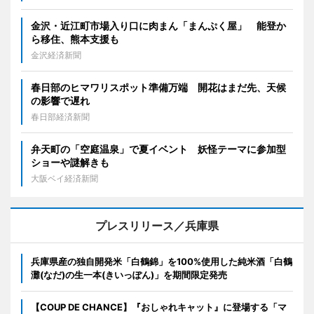
金沢・近江町市場入り口に肉まん「まんぷく屋」 能登か
ら移住、熊本支援も
金沢経済新聞
春日部のヒマワリスポット準備万端 開花はまだ先、天候
の影響で遅れ
春日部経済新聞
弁天町の「空庭温泉」で夏イベント 妖怪テーマに参加型
ショーや謎解きも
大阪ベイ経済新聞
プレスリリース／兵庫県
兵庫県産の独自開発米「白鶴錦」を100%使用した純米酒「白鶴
灘(なだ)の生一本(きいっぽん)」を期間限定発売
【COUP DE CHANCE】『おしゃれキャット』に登場する「マ