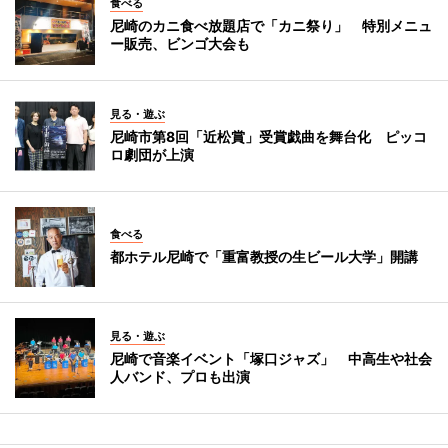
食べる
尼崎のカニ食べ放題店で「カニ祭り」 特別メニュ
ー販売、ビンゴ大会も
見る・遊ぶ
尼崎市第8回「近松賞」受賞戯曲を舞台化 ピッコ
ロ劇団が上演
食べる
都ホテル尼崎で「重富教授の生ビール大学」開講
見る・遊ぶ
尼崎で音楽イベント「塚口ジャズ」 中高生や社会
人バンド、プロも出演