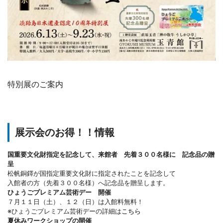
特別展のご案内
展示会のお得！！情報
国重要文化財指定を記念して、来館者 先着３００名様に 記念品の贈
呈
松帆銅鐸が国指定重要文化財に指定されたことを記念して
入館者の方（先着３００名様）へ記念品を贈呈します。
ひょうごプレミアム芸術デー 開催
７月１１日（土）、１２（日）は入館料無料！
※ひょうごプレミアム芸術デーの詳細は
こちら
夏休みワークショップの開催