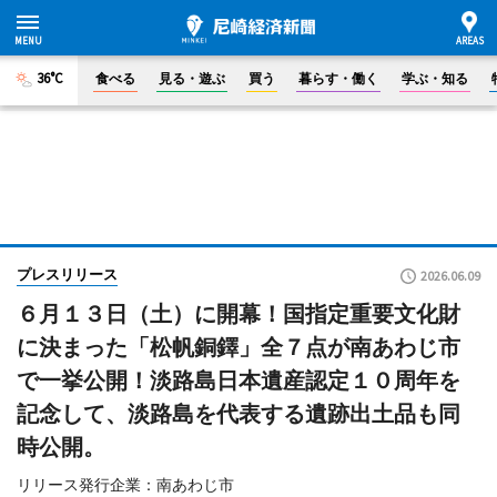
36°C
食べる
見る・遊ぶ
買う
暮らす・働く
学ぶ・知る
プレスリリース
2026.06.09
６月１３日（土）に開幕！国指定重要文化財
に決まった「松帆銅鐸」全７点が南あわじ市
で一挙公開！淡路島日本遺産認定１０周年を
記念して、淡路島を代表する遺跡出土品も同
時公開。
リリース発行企業：南あわじ市