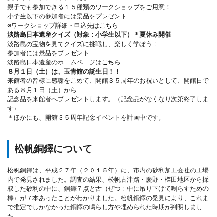
親子でも参加できる１５種類のワークショップをご用意！
小学生以下の参加者には景品をプレゼント
※ワークショップ詳細・申込先は
こちら
淡路島日本遺産クイズ（対象：小学生以下）＊夏休み開催
淡路島の宝物を見てクイズに挑戦し、楽しく学ぼう！
参加者には景品をプレゼント
淡路島日本遺産のホームページは
こちら
８月１日（土）は、玉青館の誕生日！！
来館者の皆様に感謝をこめて、開館３５周年のお祝いとして、開館日で
ある８月１日（土）から
記念品を来館者へプレゼントします。（記念品がなくなり次第終了しま
す）
＊ほかにも、開館３５周年記念イベントを計画中です。
松帆銅鐸について
松帆銅鐸は、平成２７年（２０１５年）に、市内の砂利加工会社の工場
内で発見されました。調査の結果、松帆古津路・慶野・櫟田地区から採
取した砂利の中に、銅鐸７点と舌（ぜつ：中に吊り下げて鳴らすための
棒）が７本あったことがわかりました。松帆銅鐸の発見により、これま
で推定でしかなかった銅鐸の鳴らし方や埋められた時期が判明しまし
た。