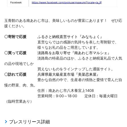
玉青館のある南あわじ市は、美味しいものが豊富にあります！ ぜひ応
援ください。
〇寄附で応援
ふるさと納税直営サイト『みなちょく』
直営ならではの感謝の気持ちを表した寄附額で、
様々なお礼の品をご用意しています。
〇買って応援
淡路島をお取り寄せ『南あわじ市マルシェ』
淡路島の特産品のほか、ふるさと納税返礼品で人気
の品や現地でしか
買えないものをラインナップした通販サイト。
〇訪れて応援
兵庫県最大級産直市場『美菜恋来屋』
豊かな自然の中で、生産者の情熱と愛情で育んだ自
慢の野菜、肉、魚。
住所：南あわじ市八木養宜上1408
営業時間：9:00～18:00 定休日：毎週火曜日
（臨時営業あり）
プレスリリース詳細