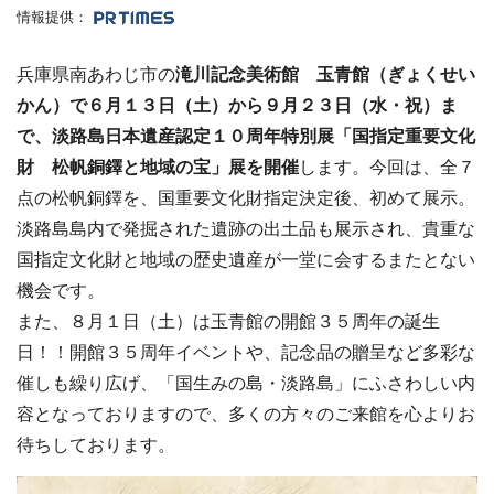
情報提供：
兵庫県南あわじ市の
滝川記念美術館 玉青館（ぎょくせい
かん）で６月１３日（土）から９月２３日（水・祝）ま
で、淡路島日本遺産認定１０周年特別展「国指定重要文化
財 松帆銅鐸と地域の宝」展を開催
します。今回は、全７
点の松帆銅鐸を、国重要文化財指定決定後、初めて展示。
淡路島島内で発掘された遺跡の出土品も展示され、貴重な
国指定文化財と地域の歴史遺産が一堂に会するまたとない
機会です。
また、８月１日（土）は玉青館の開館３５周年の誕生
日！！開館３５周年イベントや、記念品の贈呈など多彩な
催しも繰り広げ、「国生みの島・淡路島」にふさわしい内
容となっておりますので、多くの方々のご来館を心よりお
待ちしております。